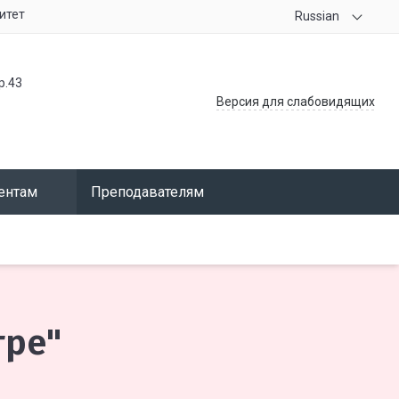
итет
Russian
р.43
Версия для слабовидящих
ентам
Преподавателям
гре"