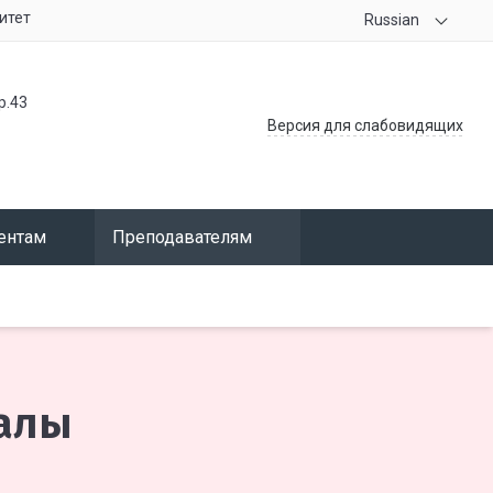
итет
Russian
р.43
Версия для слабовидящих
ентам
Преподавателям
алы