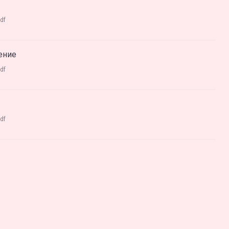
df
ение
df
df