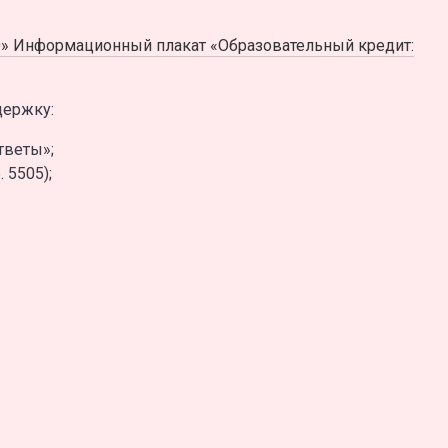
О» Информационный плакат «Образовательный кредит:
держку:
тветы»;
 5505);