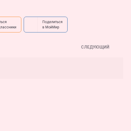
ться
Поделиться
классники
в МойМир
СЛЕДУЮЩИЙ