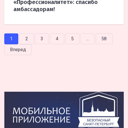
«Профессионалитет»: спасибо
амбассадорам!
1
2
3
4
5
...
58
Вперед