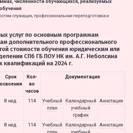
ммах, численности обучающихся, реализуемых
 обучения
остям служащих, профессиональная переподготовка и
ных услуг по основным программам
мам дополнительного профессионального
атой стоимости обучения юридическим или
елении СПб ГБ ПОУ НК им. А.Г. Неболсина
 квалификаций на 2024 г.
Срок
Кол-
Документация
освоения
во
часов
8 нед.
114
Учебный
Календарный
Аннотация
план
учебный
график
8 нед.
114
Учебный
Календарный
Аннотация
план
учебный