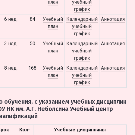
план
учебный
график
6 нед.
84
Учебный
Календарный
Аннотация
план
учебный
график
3 нед.
50
Учебный
Календарный
Аннотация
план
учебный
график
8 нед.
168
Учебный
Календарный
Аннотация
план
учебный
график
 обучения, с указанием учебных дисциплин
У НК им. А.Г. Неболсина Учебный центр
квалификаций
Срок
Кол-
Учебные дисциплины